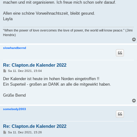
machen und mit organisieren. Ich freue mich schon sehr darauf.
r
a
g
Allen eine schöne Vorweihnachtszeit, bleibt gesund.
Layla
“When the power of love overcomes the love of power, the world will know peace.” (Jimi
Hendrix)
slowhandbernd
Re: Clapton.de Kalender 2022
B
Sa 11. Dez 2021, 15:04
e
i
Der Kalender ist heute im hohen Norden eingetroffen !!
t
Ein Superteil - großen an DANK an alle die mitgewirkt haben.
r
a
g
Grüße Bernd
somebody2003
Re: Clapton.de Kalender 2022
B
Sa 11. Dez 2021, 15:26
e