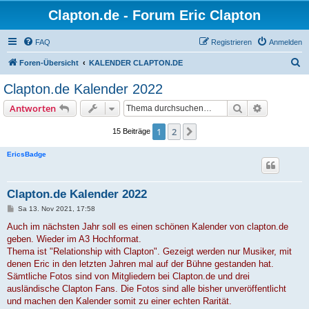
Clapton.de - Forum Eric Clapton
FAQ
Registrieren
Anmelden
S
Foren-Übersicht
KALENDER CLAPTON.DE
u
Clapton.de Kalender 2022
c
Suche
Erweiterte
Antworten
h
e
1
2
Nächste
15 Beiträge
EricsBadge
Clapton.de Kalender 2022
B
Sa 13. Nov 2021, 17:58
e
i
Auch im nächsten Jahr soll es einen schönen Kalender von clapton.de
t
geben. Wieder im A3 Hochformat.
r
a
Thema ist "Relationship with Clapton". Gezeigt werden nur Musiker, mit
g
denen Eric in den letzten Jahren mal auf der Bühne gestanden hat.
Sämtliche Fotos sind von Mitgliedern bei Clapton.de und drei
ausländische Clapton Fans. Die Fotos sind alle bisher unveröffentlicht
und machen den Kalender somit zu einer echten Rarität.