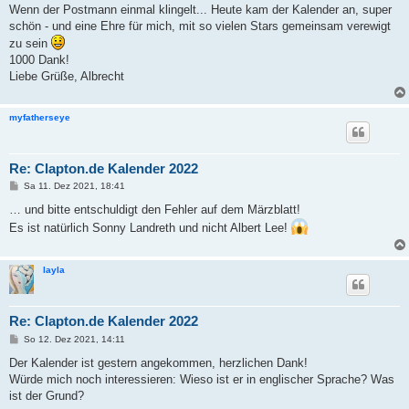
i
Wenn der Postmann einmal klingelt... Heute kam der Kalender an, super
t
schön - und eine Ehre für mich, mit so vielen Stars gemeinsam verewigt
r
a
zu sein
g
1000 Dank!
Liebe Grüße, Albrecht
myfatherseye
Re: Clapton.de Kalender 2022
B
Sa 11. Dez 2021, 18:41
e
i
… und bitte entschuldigt den Fehler auf dem Märzblatt!
t
Es ist natürlich Sonny Landreth und nicht Albert Lee!
r
a
g
layla
Re: Clapton.de Kalender 2022
B
So 12. Dez 2021, 14:11
e
i
Der Kalender ist gestern angekommen, herzlichen Dank!
t
Würde mich noch interessieren: Wieso ist er in englischer Sprache? Was
r
a
ist der Grund?
g