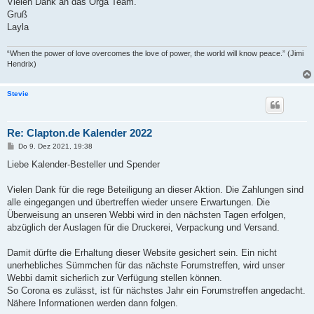
Vielen Dank an das Orga Team.
r
a
Gruß
g
Layla
“When the power of love overcomes the love of power, the world will know peace.” (Jimi
Hendrix)
Stevie
Re: Clapton.de Kalender 2022
B
Do 9. Dez 2021, 19:38
e
i
Liebe Kalender-Besteller und Spender
t
r
a
Vielen Dank für die rege Beteiligung an dieser Aktion. Die Zahlungen sind
g
alle eingegangen und übertreffen wieder unsere Erwartungen. Die
Überweisung an unseren Webbi wird in den nächsten Tagen erfolgen,
abzüglich der Auslagen für die Druckerei, Verpackung und Versand.
Damit dürfte die Erhaltung dieser Website gesichert sein. Ein nicht
unerhebliches Sümmchen für das nächste Forumstreffen, wird unser
Webbi damit sicherlich zur Verfügung stellen können.
So Corona es zulässt, ist für nächstes Jahr ein Forumstreffen angedacht.
Nähere Informationen werden dann folgen.