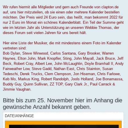
Wir rufen hiermit alle Mitglieder und gern auch Freunde von clapton.de
auf, uns hier mitzuteilen, ob sie einen oder mehrere Kalender bestellen
möchten. Der Preis wird 24 Euro sein, das heißt, man bekommt 2022 für
nur 2 Euro im Monat ein schönes Kalenderblatt. Ein Teil der Summe geht
wie im letzten Jahr als Unterstützung an unseren Webbie Thomas, der
dieses Forum seit vielen Jahren für uns bereit hält.
Hier eine Liste der Musiker, die mit mindestens einem Foto im Kalender
vertreten sind:
Bob Dylan, Steve Winwood, Carlos Santana, Gary Brooker, Warren
Haynes, Elton John, Mark Knopfler, Sting, John Mayall, Jack Bruce, Jeff
Beck, Robert Cray, Albert Lee, John McLaughlin, Doyle Bramhall II, Andy
Fairweather Low, Steve Gadd, Nathan East, Chris Stainton, Susan
Tedeschi, Derek Trucks, Clem Clempson, Jon Hiseman, Chris Farlowe,
Keb Mo, Markus King, Robert Randolph, Jools Holland, Joe Bonamassa,
Buddy Guy, Quinn Sullivan, ZZ TOP, Gary Clark Jr., Paul Carrack &
Jimmie Vaughan.
Bitte bis zum 25. November hier im Anhang die
gewünsche Anzahl bekannt geben.
DATEIANHÄNGE