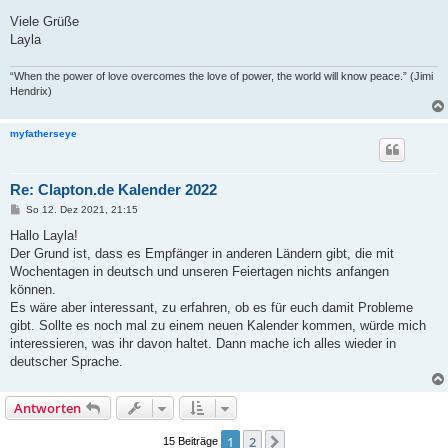
Viele Grüße
Layla
“When the power of love overcomes the love of power, the world will know peace.” (Jimi
Hendrix)
myfatherseye
Re: Clapton.de Kalender 2022
B
So 12. Dez 2021, 21:15
e
i
Hallo Layla!
t
Der Grund ist, dass es Empfänger in anderen Ländern gibt, die mit
r
a
Wochentagen in deutsch und unseren Feiertagen nichts anfangen
g
können.
Es wäre aber interessant, zu erfahren, ob es für euch damit Probleme
gibt. Sollte es noch mal zu einem neuen Kalender kommen, würde mich
interessieren, was ihr davon haltet. Dann mache ich alles wieder in
deutscher Sprache.
Antworten
1
2
Nächste
15 Beiträge