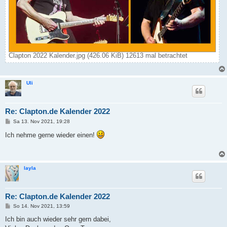
Clapton 2022 Kalender.jpg (426.06 KiB) 12613 mal betrachtet
Uli
Re: Clapton.de Kalender 2022
B
Sa 13. Nov 2021, 19:28
e
i
Ich nehme gerne wieder einen!
t
r
a
g
layla
Re: Clapton.de Kalender 2022
B
So 14. Nov 2021, 13:59
e
i
Ich bin auch wieder sehr gern dabei,
t