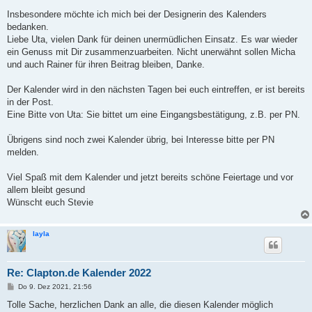
Insbesondere möchte ich mich bei der Designerin des Kalenders
bedanken.
Liebe Uta, vielen Dank für deinen unermüdlichen Einsatz. Es war wieder
ein Genuss mit Dir zusammenzuarbeiten. Nicht unerwähnt sollen Micha
und auch Rainer für ihren Beitrag bleiben, Danke.
Der Kalender wird in den nächsten Tagen bei euch eintreffen, er ist bereits
in der Post.
Eine Bitte von Uta: Sie bittet um eine Eingangsbestätigung, z.B. per PN.
Übrigens sind noch zwei Kalender übrig, bei Interesse bitte per PN
melden.
Viel Spaß mit dem Kalender und jetzt bereits schöne Feiertage und vor
allem bleibt gesund
Wünscht euch Stevie
layla
Re: Clapton.de Kalender 2022
B
Do 9. Dez 2021, 21:56
e
i
Tolle Sache, herzlichen Dank an alle, die diesen Kalender möglich
t