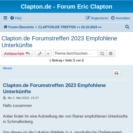
Clapton.de - Forum Eric Clapton
FAQ
Registrieren
Anmelden
S
Foren-Übersicht
CLAPTON.DE TREFFEN ++ 25.10.2024 ++
u
Clapton.de Forumstreffen 2023 Empfohlene
c
Unterkünfte
h
Suche
Erweiterte
Antworten
e
1 Beitrag • Seite
1
von
1
Stevie
Clapton.de Forumstreffen 2023 Empfohlene
Unterkünfte
B
Mo 2. Mai 2022, 15:27
e
i
Hallo zusammen
t
r
a
Anbei findet ihr eine Aufstellung der von Rainer empfohlenen Unterkünfte
g
in Schmallenberg.
Von diesen ist die Lokation Habbels (u.a. musikalische Darbietungen)