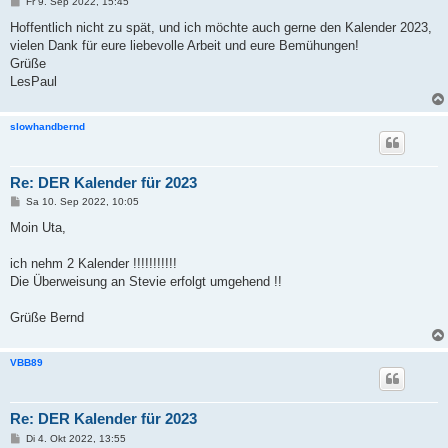
B
Fr 9. Sep 2022, 15:45
e
i
Hoffentlich nicht zu spät, und ich möchte auch gerne den Kalender 2023,
t
vielen Dank für eure liebevolle Arbeit und eure Bemühungen!
r
a
Grüße
g
LesPaul
slowhandbernd
Re: DER Kalender für 2023
B
Sa 10. Sep 2022, 10:05
e
i
Moin Uta,
t
r
a
ich nehm 2 Kalender !!!!!!!!!!!
g
Die Überweisung an Stevie erfolgt umgehend !!
Grüße Bernd
VBB89
Re: DER Kalender für 2023
B
Di 4. Okt 2022, 13:55