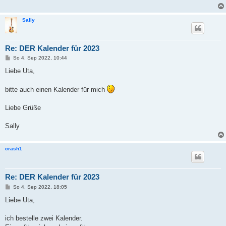
a
g
Sally
Re: DER Kalender für 2023
B
So 4. Sep 2022, 10:44
e
i
Liebe Uta,
t
r
a
bitte auch einen Kalender für mich
g
Liebe Grüße
Sally
crash1
Re: DER Kalender für 2023
B
So 4. Sep 2022, 18:05
e
i
Liebe Uta,
t
r
a
ich bestelle zwei Kalender.
g