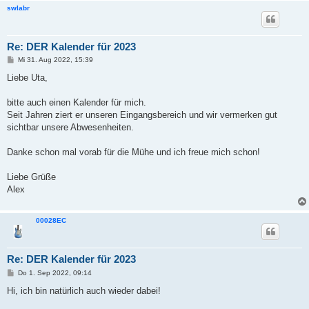
swlabr
Re: DER Kalender für 2023
B
Mi 31. Aug 2022, 15:39
e
i
Liebe Uta,
t
r
a
bitte auch einen Kalender für mich.
g
Seit Jahren ziert er unseren Eingangsbereich und wir vermerken gut
sichtbar unsere Abwesenheiten.
Danke schon mal vorab für die Mühe und ich freue mich schon!
Liebe Grüße
Alex
00028EC
Re: DER Kalender für 2023
B
Do 1. Sep 2022, 09:14
e
i
Hi, ich bin natürlich auch wieder dabei!
t
r