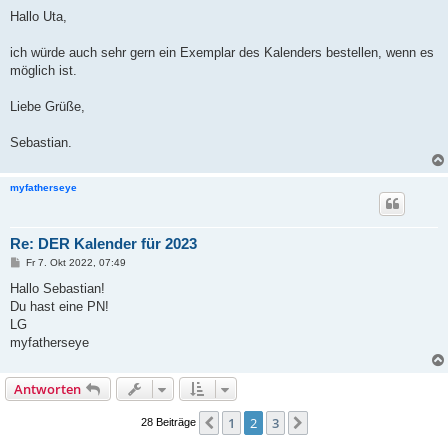
e
i
Hallo Uta,
t
r
a
ich würde auch sehr gern ein Exemplar des Kalenders bestellen, wenn es
g
möglich ist.
Liebe Grüße,
Sebastian.
myfatherseye
Re: DER Kalender für 2023
B
Fr 7. Okt 2022, 07:49
e
i
Hallo Sebastian!
t
Du hast eine PN!
r
a
LG
g
myfatherseye
Antworten
1
2
3
Vorherige
Nächste
28 Beiträge