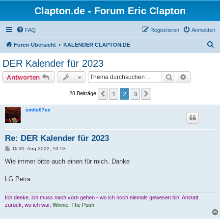
Clapton.de - Forum Eric Clapton
FAQ
Registrieren
Anmelden
S
Foren-Übersicht
KALENDER CLAPTON.DE
u
DER Kalender für 2023
c
Suche
Erweiterte
Antworten
h
e
1
2
3
Vorherige
Nächste
28 Beiträge
smile07ec
Re: DER Kalender für 2023
B
Di 30. Aug 2022, 10:53
e
i
Wie immer bitte auch einen für mich. Danke
t
r
a
LG Petra
g
Ich denke, ich muss nach vorn gehen - wo ich noch niemals gewesen bin. Anstatt
zurück, wo ich war.
Winnie, The Pooh