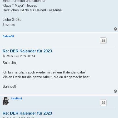
Einen für mich und einen für
Klaus " Major" Heuser.
Herzlichen DANK für Deine/Eure Mühe.
Liebe Grüße
Thomas
Sahne68
Re: DER Kalender für 2023
B
Mo 5. Sep 2022, 05:54
e
i
Salü Uta,
t
r
a
ich bin natürlich auch wieder mit einem Kalender dabei.
g
Vielen Dank für die ganze Arbeit, die du dir gemacht hast.
Sahne68
LesPaul
Re: DER Kalender für 2023