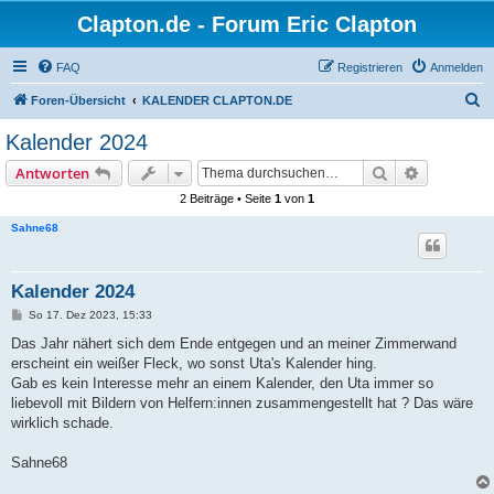
Clapton.de - Forum Eric Clapton
FAQ
Registrieren
Anmelden
S
Foren-Übersicht
KALENDER CLAPTON.DE
u
Kalender 2024
c
Suche
Erweiterte
Antworten
h
2 Beiträge • Seite
1
von
1
e
Sahne68
Kalender 2024
B
So 17. Dez 2023, 15:33
e
i
Das Jahr nähert sich dem Ende entgegen und an meiner Zimmerwand
t
erscheint ein weißer Fleck, wo sonst Uta's Kalender hing.
r
a
Gab es kein Interesse mehr an einem Kalender, den Uta immer so
g
liebevoll mit Bildern von Helfern:innen zusammengestellt hat ? Das wäre
wirklich schade.
Sahne68