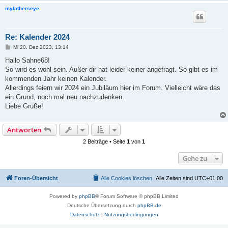
myfatherseye
Re: Kalender 2024
B
Mi 20. Dez 2023, 13:14
e
i
Hallo Sahne68!
t
So wird es wohl sein. Außer dir hat leider keiner angefragt. So gibt es im
r
a
kommenden Jahr keinen Kalender.
g
Allerdings feiern wir 2024 ein Jubiläum hier im Forum. Vielleicht wäre das
ein Grund, noch mal neu nachzudenken.
Liebe Grüße!
Antworten
2 Beiträge • Seite
1
von
1
Gehe zu
Foren-Übersicht
Alle Cookies löschen
Alle Zeiten sind
UTC+01:00
Powered by
phpBB
® Forum Software © phpBB Limited
Deutsche Übersetzung durch
phpBB.de
Datenschutz
|
Nutzungsbedingungen