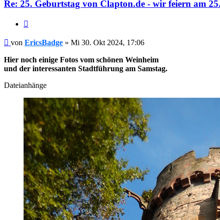
Re: 25. Geburtstag von Clapton.de - wir feiern am 25
Zitieren
Beitrag
von
EricsBadge
»
Mi 30. Okt 2024, 17:06
Hier noch einige Fotos vom schönen Weinheim
und der interessanten Stadtführung am Samstag.
Dateianhänge