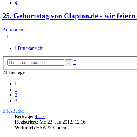
Suche
25. Geburtstag von Clapton.de - wir feier
Antworten
Druckansicht
Erweiterte
Suche
Suche
23 Beiträge
Vorherige
1
2
3
EricsBadge
Beiträge:
4217
Registriert:
Mo 23. Jan 2012, 12:16
Wohnort:
HSK & Emden