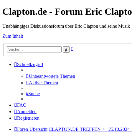
Clapton.de - Forum Eric Clapt
Unabhängiges Diskussionsforum über Eric Clapton und seine Musik
Zum Inhalt
Erweiterte
Suche
Suche
Schnellzugriff
Unbeantwortete Themen
Aktive Themen
Suche
FAQ
Anmelden
Registrieren
Foren-Übersicht
CLAPTON.DE TREFFEN ++ 25.10.2024 