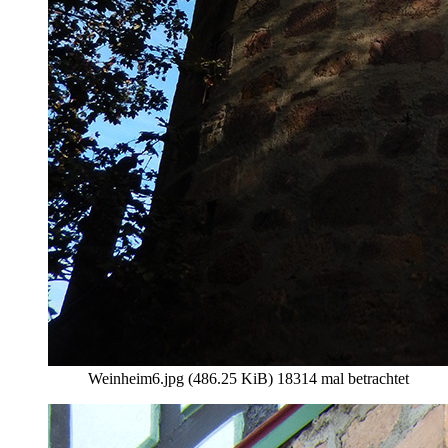
Weinheim6.jpg (486.25 KiB) 18314 mal betrachtet