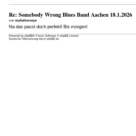
Re: Somebody Wrong Blues Band Aachen 18.1.2026
von
myfatherseye
Na das passt doch perfekt! Bis morgen!
Powered by
phpBB
® Forum Software © phpBB Limited
Deutsche Übersetzung durch
phpBB.de