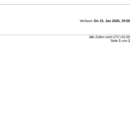
Verfasst:
Do 15. Jan 2026, 19:56
Alle Zeiten sind
UTC+01:00
Seite
1
von
1