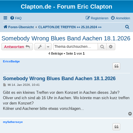
Clapton.de - Forum Eric Clapton
FAQ
Registrieren
Anmelden
S
Foren-Übersicht
CLAPTON.DE TREFFEN ++ 25.10.2024 ++
u
Somebody Wrong Blues Band Aachen 18.1.2026
c
Suche
Erweiterte
Antworten
h
4 Beiträge • Seite
1
von
1
e
EricsBadge
Somebody Wrong Blues Band Aachen 18.1.2026
B
Mi 14. Jan 2026, 10:41
e
i
Gibt es ein kleines Treffen vor dem Konzert in Aachen dieses Jahr?
t
Oliver und ich sind ab 16 Uhr in Aachen. Wo könnte man sich kurz treffen
r
a
vor dem Konzert?
g
Kölner und Aachener bitte etwas vorschlagen...
myfatherseye