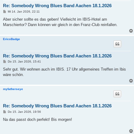
Re: Somebody Wrong Blues Band Aachen 18.1.2026
B
Mi 14. Jan 2026, 22:11
e
i
Aber sicher sollte es das geben! Vielleicht im IBIS-Hotel am
t
Marschiertor? Dann können wir gleich in den Franz-Club reinfallen.
r
a
g
EricsBadge
Re: Somebody Wrong Blues Band Aachen 18.1.2026
B
Do 15. Jan 2026, 15:41
e
i
Sehr gut. Wir wohnen auch im IBIS. 17 Uhr allgemeines Treffen im Ibis
t
wäre schön.
r
a
g
myfatherseye
Re: Somebody Wrong Blues Band Aachen 18.1.2026
B
Do 15. Jan 2026, 19:56
e
i
Na das passt doch perfekt! Bis morgen!
t
r
a
g