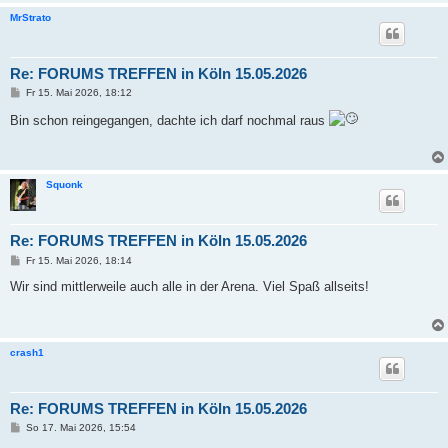
MrStrato
Re: FORUMS TREFFEN in Köln 15.05.2026
B
Fr 15. Mai 2026, 18:12
e
i
Bin schon reingegangen, dachte ich darf nochmal raus
t
r
a
g
Squonk
Re: FORUMS TREFFEN in Köln 15.05.2026
B
Fr 15. Mai 2026, 18:14
e
i
Wir sind mittlerweile auch alle in der Arena. Viel Spaß allseits!
t
r
a
g
crash1
Re: FORUMS TREFFEN in Köln 15.05.2026
B
So 17. Mai 2026, 15:54
e