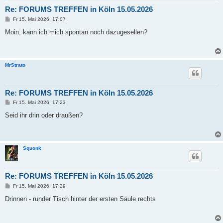
Re: FORUMS TREFFEN in Köln 15.05.2026
B
Fr 15. Mai 2026, 17:07
e
i
Moin, kann ich mich spontan noch dazugesellen?
t
r
a
g
MrStrato
Re: FORUMS TREFFEN in Köln 15.05.2026
B
Fr 15. Mai 2026, 17:23
e
i
Seid ihr drin oder draußen?
t
r
a
g
Squonk
Re: FORUMS TREFFEN in Köln 15.05.2026
B
Fr 15. Mai 2026, 17:29
e
i
Drinnen - runder Tisch hinter der ersten Säule rechts
t
r
a
g