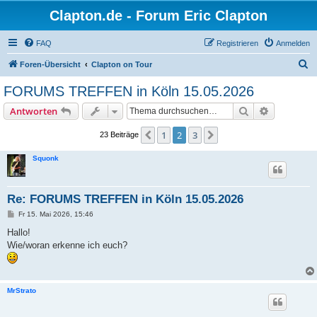
Clapton.de - Forum Eric Clapton
FAQ
Registrieren
Anmelden
S
Foren-Übersicht
Clapton on Tour
u
FORUMS TREFFEN in Köln 15.05.2026
c
Suche
Erweiterte
Antworten
h
e
1
2
3
Vorherige
Nächste
23 Beiträge
Squonk
Re: FORUMS TREFFEN in Köln 15.05.2026
B
Fr 15. Mai 2026, 15:46
e
i
Hallo!
t
Wie/woran erkenne ich euch?
r
a
g
MrStrato