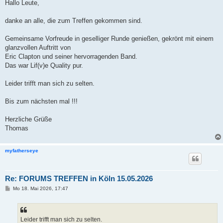
i
Hallo Leute,
t
r
a
danke an alle, die zum Treffen gekommen sind.
g
Gemeinsame Vorfreude in geselliger Runde genießen, gekrönt mit einem
glanzvollen Auftritt von
Eric Clapton und seiner hervorragenden Band.
Das war Lif(v)e Quality pur.
Leider trifft man sich zu selten.
Bis zum nächsten mal !!!
Herzliche Grüße
Thomas
myfatherseye
Re: FORUMS TREFFEN in Köln 15.05.2026
B
Mo 18. Mai 2026, 17:47
e
i
t
r
a
Leider trifft man sich zu selten.