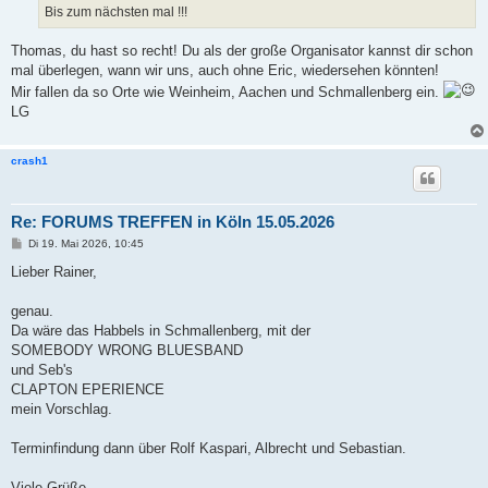
g
Bis zum nächsten mal !!!
Thomas, du hast so recht! Du als der große Organisator kannst dir schon
mal überlegen, wann wir uns, auch ohne Eric, wiedersehen könnten!
Mir fallen da so Orte wie Weinheim, Aachen und Schmallenberg ein.
LG
crash1
Re: FORUMS TREFFEN in Köln 15.05.2026
B
Di 19. Mai 2026, 10:45
e
i
Lieber Rainer,
t
r
a
genau.
g
Da wäre das Habbels in Schmallenberg, mit der
SOMEBODY WRONG BLUESBAND
und Seb's
CLAPTON EPERIENCE
mein Vorschlag.
Terminfindung dann über Rolf Kaspari, Albrecht und Sebastian.
Viele Grüße