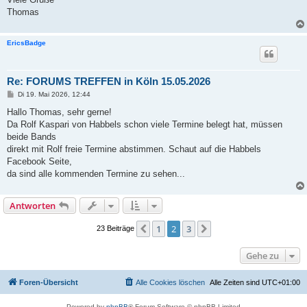
Thomas
EricsBadge
Re: FORUMS TREFFEN in Köln 15.05.2026
B
Di 19. Mai 2026, 12:44
e
i
Hallo Thomas, sehr gerne!
t
Da Rolf Kaspari von Habbels schon viele Termine belegt hat, müssen
r
a
beide Bands
g
direkt mit Rolf freie Termine abstimmen. Schaut auf die Habbels
Facebook Seite,
da sind alle kommenden Termine zu sehen...
Antworten
1
2
3
Vorherige
Nächste
23 Beiträge
Gehe zu
Foren-Übersicht
Alle Cookies löschen
Alle Zeiten sind
UTC+01:00
Powered by
phpBB
® Forum Software © phpBB Limited