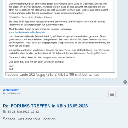
Habbels Ende 2027a.jpg (216.2 KiB) 1799 mal betrachtet
Webmaster
Administrator
Re: FORUMS TREFFEN in Köln 15.05.2026
B
Sa 23. Mai 2026, 15:32
e
i
Schade, was eine tolle Location
t
r