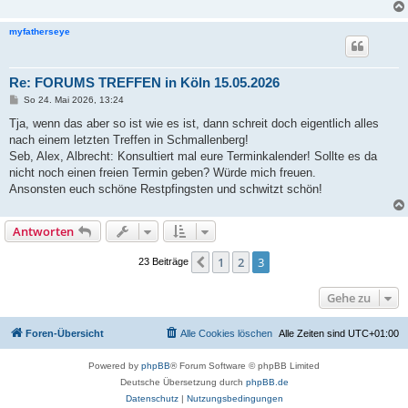
a
g
myfatherseye
Re: FORUMS TREFFEN in Köln 15.05.2026
B
So 24. Mai 2026, 13:24
e
i
Tja, wenn das aber so ist wie es ist, dann schreit doch eigentlich alles
t
nach einem letzten Treffen in Schmallenberg!
r
a
Seb, Alex, Albrecht: Konsultiert mal eure Terminkalender! Sollte es da
g
nicht noch einen freien Termin geben? Würde mich freuen.
Ansonsten euch schöne Restpfingsten und schwitzt schön!
Antworten
1
2
3
Vorherige
23 Beiträge
Gehe zu
Foren-Übersicht
Alle Cookies löschen
Alle Zeiten sind
UTC+01:00
Powered by
phpBB
® Forum Software © phpBB Limited
Deutsche Übersetzung durch
phpBB.de
Datenschutz
|
Nutzungsbedingungen