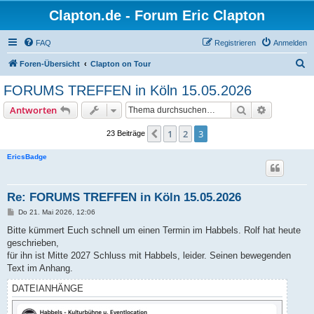
Clapton.de - Forum Eric Clapton
FAQ
Registrieren
Anmelden
S
Foren-Übersicht
Clapton on Tour
u
FORUMS TREFFEN in Köln 15.05.2026
c
Suche
Erweiterte
Antworten
h
e
1
2
3
Vorherige
23 Beiträge
EricsBadge
Re: FORUMS TREFFEN in Köln 15.05.2026
B
Do 21. Mai 2026, 12:06
e
i
Bitte kümmert Euch schnell um einen Termin im Habbels. Rolf hat heute
t
geschrieben,
r
a
für ihn ist Mitte 2027 Schluss mit Habbels, leider. Seinen bewegenden
g
Text im Anhang.
DATEIANHÄNGE